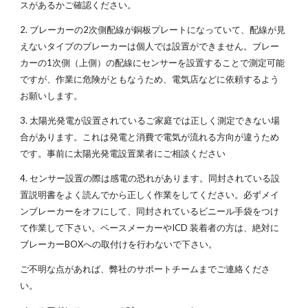
スがあるかご確認ください。
2. ブレーカーの2次側配線が銅板プレートになっていて、配線が見
えないタイプのブレーカーは個人では設置ができません。ブレー
カーの1次側（上側）の配線にセンサーを設置することで測定可能
ですが、作業に危険がともなうため、電気店などに依頼するよう
お願いします。
3. 太陽光発電が設置されているご家庭では正しく測定できない場
合があります。これは発電と消費で電気が流れる方向が違うため
です。事前に太陽光発電設置業者にご相談ください
4. センサー設置の際は感電の恐れがあります。同封されている設
置説明書をよく読んでから正しく作業をしてください。必ずメイ
ンブレーカーをオフにして、同封されているビニール手袋をつけ
て作業して下さい。ペースメーカーやICD 装着者の方は、絶対に
ブレーカーBOXへの取付けを行わないで下さい。
ご不明な点があれば、弊社のサポートチームまでご連絡くださ
い。