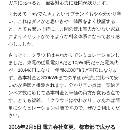
ガスに比べると、顧客対応力に疑問が残ります。
くわえて「myでんき」というブランドもやや分かり辛
い。これはダメかと思いきや、値段をよく検証する
と、とても安い！特に、月間の使用電力が少ない家庭
によりメリットがでるような料金体系になっており感
心しました。
さっそく、クラウドはやわかりでシミュレーションし
ました。東電の従量電灯Bだと10,963円だった電気代
が、10,446円になり、年間6,000円ほど割安になりま
す。基本料金と300kWhまでの単価が他社に比べて安
いのが勝因と推測されます。分かり辛い点は、契約ア
ンペア数に応じて基本料金と単価の両方が変わる点で
す。とても複雑。「クラウドはやわかり」があれば簡
単にシミュレーション可能ですので、ぜひご利用くだ
さい。
2016年2月6日 電力会社変更、都市部で広がる