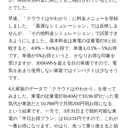
とでした。
早速、「クラウドはやわかり」に料金メニューを登録
しました。「最適なシミュレーション」では反映しま
せんが、「その他料金シミュレーション」で試算でき
るようにしました。基本料金は東電の従量電灯Bと比
較すると、4.8%～9.6%お得で、単価も0.1%～5%お得
です。単価が5%お得というと、かなりお得な印象を
受けますが、300kWhを超える分の単価ですので、電
気をあまり使用しない家庭ではインパクトは少なそう
です。
4人家族のデータで「クラウドはやわかり」を使って
みました。東電の従量電灯B(40A)で10,963円だった電
気代が東急だと10,788円で月間200円弱お得になる、
という結果です。一方で、3月31日まで契約可能な東
電の「半日お得プラン」は10,531円ですので、これが
一番お得になります。やはり、焦って乗り換えると損